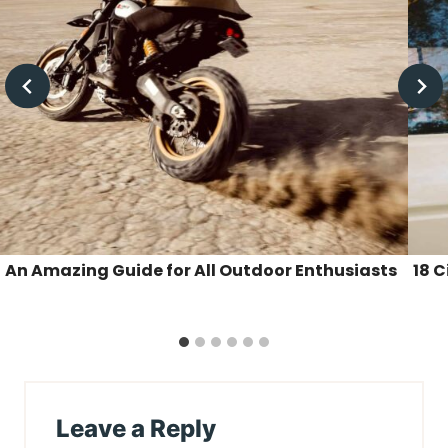
An Amazing Guide for All Outdoor Enthusiasts
18 C
Leave a Reply