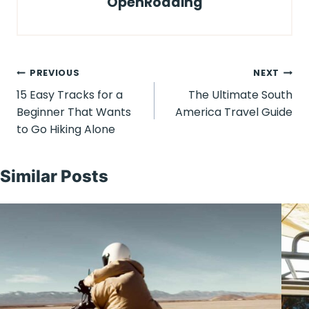
OpenRoading
Post
PREVIOUS
NEXT
15 Easy Tracks for a
The Ultimate South
navigation
Beginner That Wants
America Travel Guide
to Go Hiking Alone
Similar Posts