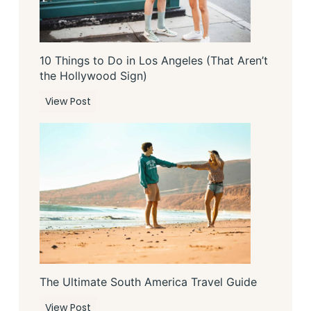
i
n
g
10 Things to Do in Los Angeles (That Aren’t
s
the Hollywood Sign)
t
o
1
View Post
D
0
o
T
i
h
n
i
S
n
a
g
n
s
F
t
r
o
a
D
n
The Ultimate South America Travel Guide
o
c
i
T
View Post