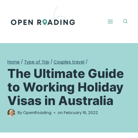
Skip
to
content
Home
/
Type of Trip
/
Couples travel
/
The Ultimate Guide
to Working Holiday
Visas in Australia
By
OpenRoading
on
February 16, 2022