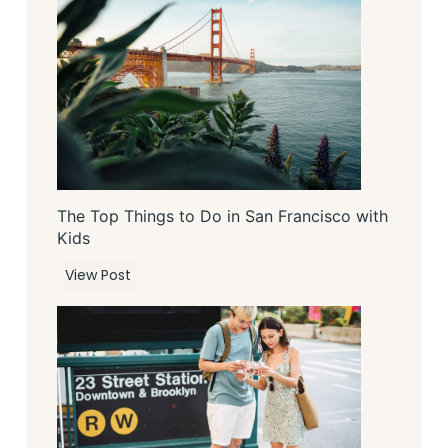
The Top Things to Do in San Francisco with
Kids
T
View Post
h
e
T
o
p
T
h